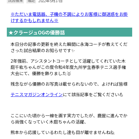
試合結果
雑記
2022年5月17日
※ただいま電話器、子機の不調によりお客様に御迷惑をお掛
けするかもしれません※
★クラージュOGの優勝話
本日分の記事の更新を終えた瞬間に永海コーチが教えてくだ
さった試合結果のお知らせです✨
2年強前、アシスタントコーチとして活躍してくれていた木
庭千紘ちゃんがこの度令和4年度九州学生春季テニス選手権
大会にて、優勝を飾りました🥇
残念ながら優勝のお写真は載せられないので、よければ皆様
テニスマガジンオンライン
にて該当記事をご覧ください💪
ここにいた頃から一線を画す実力でしたが、鹿屋に進んでか
ら尚強くなっていく木庭ちゃんの活躍、
熊本から応援しているわたし達も目が離せませんね🙋