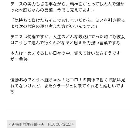
テニスの実力もさる事ながら、精神面がとっても大人で強か
った木庭ちゃんの言葉、今でも覚えてます✨
「気持ちで負けたらそこでおしまいだから、ミスを引き摺る
より次の試合の運び考えた方がいいんですよ」
テニスは勿論ですが、人生のどんな岐路に立った時にも彼女
はこうして進んで行くんだなあと思えた力強い言葉です💪
本人は…めまぐるしい日々の中、覚えてはいなさそうです
が…😫笑
優勝おめでとう木庭ちゃん！🥇コロナの関係で暫くお顔は見
れてないけれど、またクラージュに来てくれると嬉しいです
👋
< ★梅雨前注意報～★
FILA CUP 2022 >