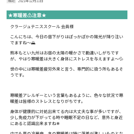
雑記
2021年12月11日
★寒暖差⚠注意★
クラージュテニススクール 会員様
こんにちは、今日の昼下がりはぽっかぽかの陽光が降り注い
でますね～🌄
熊本もとい九州はお昼の太陽の暖かさで勘違いしがちです
が、やはり寒暖差は大きく身体にストレスを与えますよ～💦
世の中には寒暖差疲労外来と言う、専門的に扱う所もあるそ
うです。
寒暖差アレルギーという言葉もあるように、色々な状況で寒
暖差は皆様のストレスとなりがちです。
身体が健康的に対処出来てる内は大丈夫な事が多いですが、
少し免疫力が下がってる時や睡眠不足の日など、意外と身近
にあると認識出来ますね❄
中でも夏の冷房病、冬の寒暖差は特に落差が激しいものとな