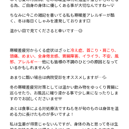
る為、ご自身の身体に優しくある事が大切なんですね～💡
ちなみに今この雑記を書いてる私も寒暖差アレルギーが酷
く、冬は毎日くしゃみを連発しております💥
温かい目で見てくださると幸いです…😥
寒暖差疲労からくる症状はざっと
冷え症、首こり・肩こり、
頭痛、めまい、全身倦怠感、胃腸障害、イライラ、不安、風
邪、アレルギー…
他にも皆様の不調のひとつの原因となって
いるかもしれません💦
あまりに酷い場合は病院受診をオススメしますが…💦
冬の寒暖差疲労対策としては温かい飲み物をゆっくり胃腸に
巡らせたり、お風呂に確り浸かる事で少し楽になったりしま
すのでお試しくださいませ🎌
あとは食事による対処療法ですね💪冬が旬のものは身体を温
める力に長けたものが多いですよ！
私は生姜が得意じゃないんですが、身体の為と思って冬は生