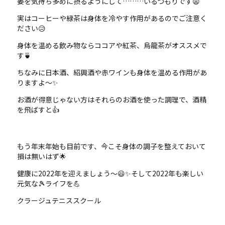
姜を気持ち多めに摂るようにして………いるつもりです😩
実はコーヒーや緑茶は身体を冷やす作用があるのでご注意く
ださい😥
身体を温める飲み物ならココアや紅茶、烏龍茶がオススメで
す🍵
ちなみに日本酒、紹興酒や赤ワインも身体を温める作用があ
りますよ～✨
お酒が得意じゃない方はそれらのお酒を使った調理で、酒精
を飛ばすと👍
もう年末年始も目前です、今こそ身体の調子を整えておいて
損は無いはず🌟
健康に2022年を迎えましょう～😃✨そして2022年も楽しい
元気な🎾ライフを💪
クラージュテニススクール