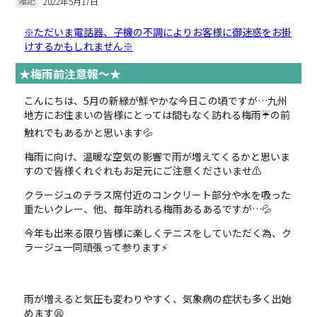
雑記
2022年5月17日
※ただいま電話器、子機の不調によりお客様に御迷惑をお掛
けするかもしれません※
★梅雨前注意報～★
こんにちは、5月の新緑が鮮やかな今日この頃ですが…九州
地方にお住まいの皆様にとっては間もなく訪れる梅雨☔の前
触れでもあるかと思います💦
梅雨に向け、温暖な空気の影響で雨が増えてくるかと思いま
すので皆様くれぐれもお足元にご注意くださいませ⚠
クラージュのテラス席付近のコンクリート部分や水を吸った
重たいクレー、他、毎年訪れる梅雨あるあるですが…💦
今年も出来る限り皆様に楽しくテニスをしていただく為、ク
ラージュ一同頑張って参ります⚡
雨が増えると気圧も変わりやすく、気象病の症状も多く出始
めます😫