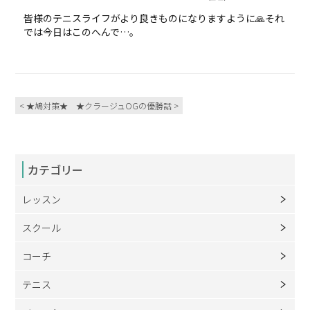
皆様のテニスライフがより良きものになりますように🙏それ
では今日はこのへんで…。
< ★鳩対策★
★クラージュOGの優勝話 >
カテゴリー
レッスン
スクール
コーチ
テニス