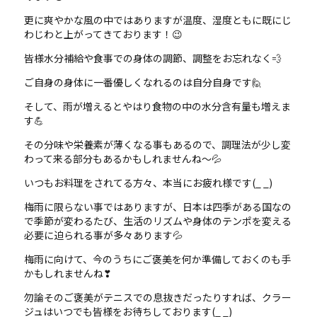
更に爽やかな風の中ではありますが温度、湿度ともに既にじ
わじわと上がってきております！😉
皆様水分補給や食事での身体の調節、調整をお忘れなく💨
ご自身の身体に一番優しくなれるのは自分自身です🙋
そして、雨が増えるとやはり食物の中の水分含有量も増えま
す💪
その分味や栄養素が薄くなる事もあるので、調理法が少し変
わって来る部分もあるかもしれませんね～💦
いつもお料理をされてる方々、本当にお疲れ様です(_ _)
梅雨に限らない事ではありますが、日本は四季がある国なの
で季節が変わるたび、生活のリズムや身体のテンポを変える
必要に迫られる事が多々あります💦
梅雨に向けて、今のうちにご褒美を何か準備しておくのも手
かもしれませんね❣
勿論そのご褒美がテニスでの息抜きだったりすれば、クラー
ジュはいつでも皆様をお待ちしております(_ _)