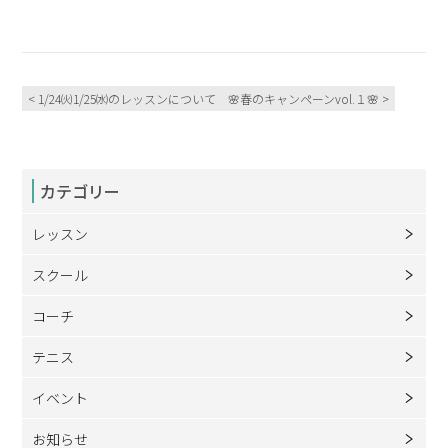
< 1/24㈫1/25㈬のレッスンについて
🌸春のキャンペーンvol.１🌸 >
カテゴリー
レッスン
スクール
コーチ
テニス
イベント
お知らせ