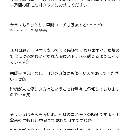
一週間の間に森村クラスにお越しください！
今年はもうひとり、甲斐コーチも仮装する………か
も………！？😳😳😳
10月は過ごしやすくなってくる時期ではありますが、環境の
変化には多かれ少なかれ人間はストレスを感じるようになっ
ています✋
寒暖差や気圧など、自分の身体にも優しい人であってくださ
いませ🙋
皆様が人に優しい方々ということは重々に承知しております
ので…🌟笑
そういえばそろそろ菊池、七城のコスモスの時期ですよ～！
✿萌の里も11月中旬まで見れたはずですね😳
悠然と咲き誇る沢山のコスモスは屋外ということもあり、比