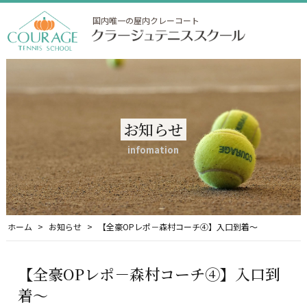
国内唯一の屋内クレーコート
お知らせ
infomation
ホーム
お知らせ
【全豪OPレポ－森村コーチ④】入口到着～
【全豪OPレポ－森村コーチ④】入口到
着～