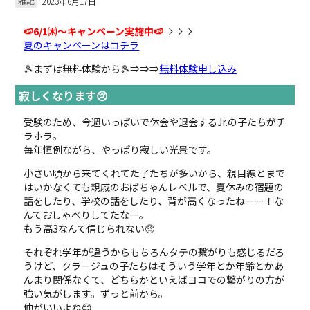
雑記
2023年6月17日
🍉6/1㈭～キャンペーン実施中🍉
⇒⇒⇒
夏のキャンペーンはコチラ
🎾まずは無料体験から🎾⇒⇒⇒
無料体験申し込み
寂しくなります😢
受験のため、今週いっぱいで休会や退会するJr.の子たちがチ
ラホラ。
毎年恒例ながら、やっぱり寂しい光景です。
小さい頃から来てくれてた子たちが多いから、親目線とまで
はいかなくても親戚のおばちゃんレベルで、夏休みの宿題の
話をしたり、学校の話をしたり、背が高くなったねーー！な
んておしゃべりしてたなー。
もう高3なんて信じられない🥺
それぞれ学年が違うからもちろんタテの繋がりも感じるだろ
うけど、クラージュの子たちはそういう学年とか年齢とかあ
んまり関係なくて、どちらかといえばヨコでの繋がりの方が
強い気がします。ずっと前から。
仲がいいよね😊