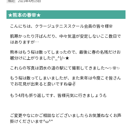
雑記
2021年4月15日
★熊本の春🌸★
こんにちは、クラージュテニススクール会員の皆々様🌸
肌寒かったり汗ばんだり、中々気温が安定しないここ数日で
はありますが…
熊本はもう桜は散ってしまったので、最後に春の名残だけお
裾分けに上がりました(^_^)/~★
これらの写真は泗水の道の駅にて撮影してきました～✨🌸✨
もう桜は散ってしまいましたが、また来年は今度こそ皆さん
でお花見が出来ると良いですね😁✌
もう4月も折り返しです、皆様元気に行きましょう💪
ご変更やなにかご相談などございましたらお気兼ねなくお声
掛けくださいませ^ω^*