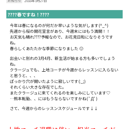
お知らせ
2018年3月27日
????春ですね！????
今年は春になるのが何だか早いような気がします(^_^)
先週から桜の開花宣言があり、今週末にはもう満開！！
お天気も晴れ????予報なので、お花見日和になりそうです
ね。
春らしくあたたかな季節になりました 🙂
出会いと別れの3月4月、新生活が始まる方も多いでしょう
ね。
クラージュでも、上地コーチが今週からレッスンに入らない
と思うと、、、
ぽっかり穴が開いたように寂しいです(:_;)
それくらい大きな存在でした。
またクラージュに来てくれるのを楽しみにしています♡
…熊本転勤、、にはもうならないですかね( ﾟДﾟ)
さて、今週からのレッスンスケジュールです↓↓